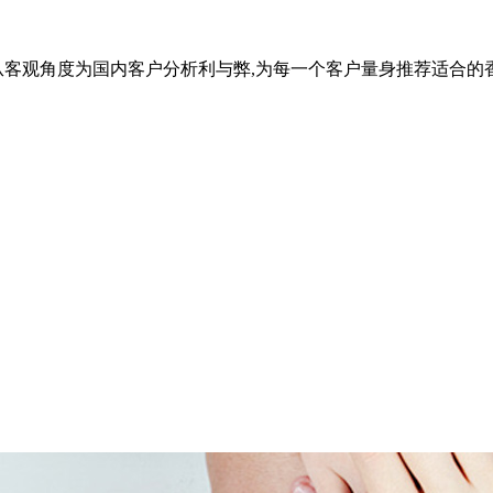
从客观角度为国内客户分析利与弊,为每一个客户量身推荐适合的