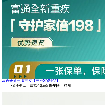
富通全新王牌重疾【守护家倍198】
保险类型：
重疾保障
保障年险：
终身