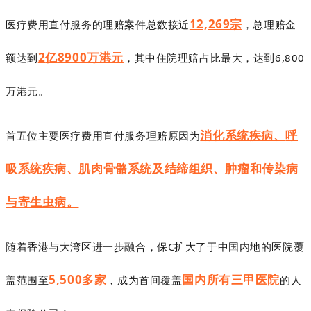
12,269
宗
医疗费用直付服务的理赔案件总数接近
，总理赔金
2
亿
8900
万港元
额达到
，其中住院理赔占比最大，达到
6,800
万港元。
消化系统疾病、
呼
首五位主要医疗费用直付服务理赔原因为
吸系统疾病、
肌肉骨骼系统及结缔组织、肿瘤和
传染病
与寄生虫病
。
随着香港与大湾区进一步融合，保C扩大了于中国内地的医院覆
5,500多家
国内所有三甲医院
盖范围至
，
成为首间覆盖
的人